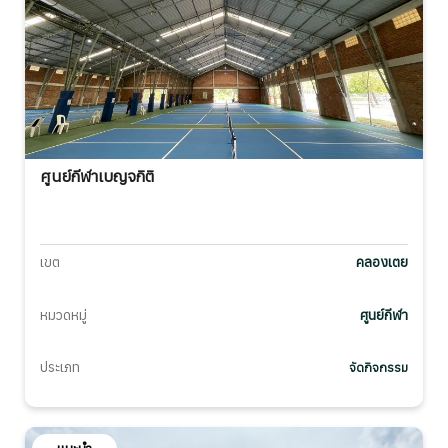
ศูนย์กีฬาเบญจกิติ
เขต
คลองเตย
หมวดหมู่
ศูนย์กีฬา
ประเภท
จัดกิจกรรม