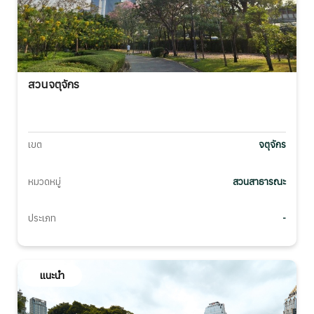
สวนจตุจักร
เขต
จตุจักร
หมวดหมู่
สวนสาธารณะ
ประเภท
-
แนะนำ