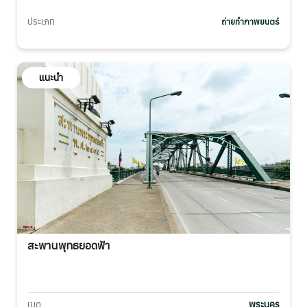
ประเภท
ถ่ายทำภาพยนตร์
แนะนำ
สะพานพุทธยอดฟ้า
เขต
พระนคร