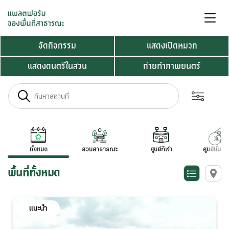
จัดกิจกรรม
แสดงเปิดหมวก
แสดงดนตรีในสวน
ถ่ายทำภาพยนตร์
ทั้งหมด
สวนสาธารณะ
ศูนย์กีฬา
ศูนย์นันท
Nex
พื้นที่ทั้งหมด
แนะนำ