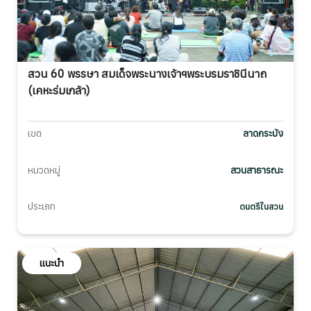
สวน 60 พรรษา สมเด็จพระนางเจ้าฯพระบรมราชินีนาถ
(เคหะร่มเกล้า)
เขต
ลาดกระบัง
หมวดหมู่
สวนสาธารณะ
ประเภท
ดนตรีในสวน
แนะนำ