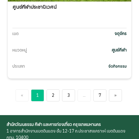
ศูนย์กีฬาประชานิเวศน์
เขต
จตุจักร
หมวดหมู่
ศูนย์กีฬา
ประเภท
จัดกิจกรรม
«
1
2
3
...
7
»
สำนักวัฒนธรรม กีฬา และการท่องเที่ยว กรุงเทพมหานคร
1 อาคารสำนักงานเขตดินแดง ชั้น 12-17 ถ.ประชาสงเคราะห์ เขตดินแดง
กทม. 10400