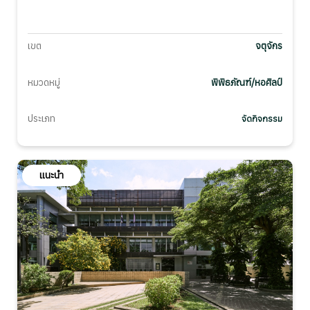
เขต
จตุจักร
หมวดหมู่
พิพิธภัณฑ์/หอศิลป์
ประเภท
จัดกิจกรรม
แนะนำ