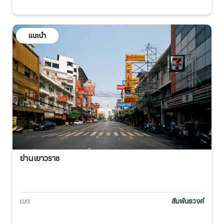
แนะนำ
ย่านเยาวราช
เขต
สัมพันธวงศ์