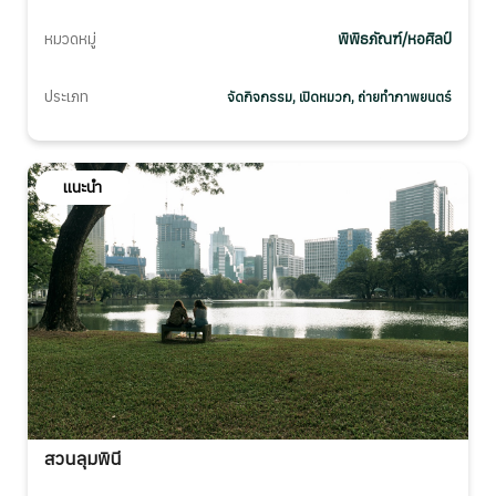
หมวดหมู่
พิพิธภัณฑ์/หอศิลป์
ประเภท
จัดกิจกรรม, เปิดหมวก, ถ่ายทำภาพยนตร์
แนะนำ
สวนลุมพินี