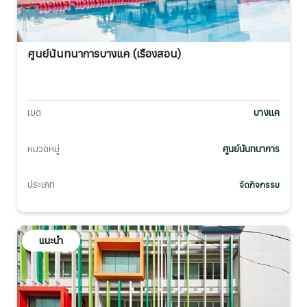
ศูนย์นันทนาการบางแค (เรืองสอน)
เขต
บางแค
หมวดหมู่
ศูนย์นันทนาการ
ประเภท
จัดกิจกรรม
แนะนำ